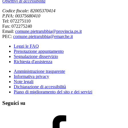
Obiettivi di accessibilità
Codice fiscale: 82005370414
P.IVA: 00375680410
Tel: 072275110
Fax: 072275240
Email:
comune.pietrarubbia@provincia.ps.it
PEC:
comune.pietrarubbia@emarche.it
Leggi le FAQ
Prenotazione appuntamento
Segnalazione disservizio
Richiesta d'assistenza
Amministrazione trasparente
Informativa privacy
Note legali
Dichiarazione di accessibilità
Piano di miglioramento del sito e dei servizi
Seguici su