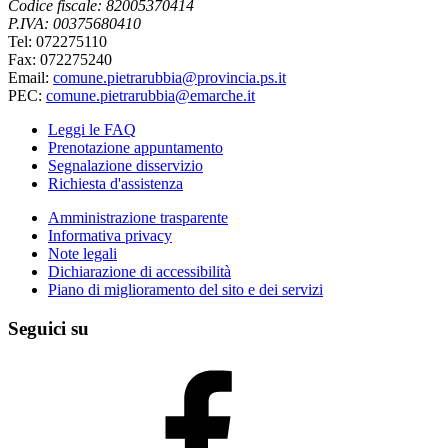
Codice fiscale: 82005370414
P.IVA: 00375680410
Tel: 072275110
Fax: 072275240
Email:
comune.pietrarubbia@provincia.ps.it
PEC:
comune.pietrarubbia@emarche.it
Leggi le FAQ
Prenotazione appuntamento
Segnalazione disservizio
Richiesta d'assistenza
Amministrazione trasparente
Informativa privacy
Note legali
Dichiarazione di accessibilità
Piano di miglioramento del sito e dei servizi
Seguici su