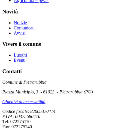
Agricoltura e pesca
Novità
Notizie
Comunicati
Avvisi
Vivere il comune
Luoghi
Eventi
Contatti
Comune di Pietrarubbia
Piazza Municipio, 3 - 61023 - Pietrarubbia (PU)
Obiettivi di accessibilità
Codice fiscale: 82005370414
P.IVA: 00375680410
Tel: 072275110
Fax: 072275240