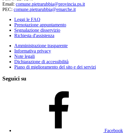
Email:
comune.pietrarubbia@provincia.ps.it
PEC:
comune.pietrarubbia@emarche.it
Leggi le FAQ
Prenotazione appuntamento
Segnalazione disservizio
Richiesta d'assistenza
Amministrazione trasparente
Informativa privacy
Note legali
Dichiarazione di accessibilità
Piano di miglioramento del sito e dei servizi
Seguici su
Facebook