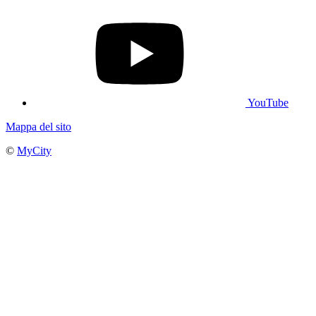
YouTube
Mappa del sito
©
MyCity